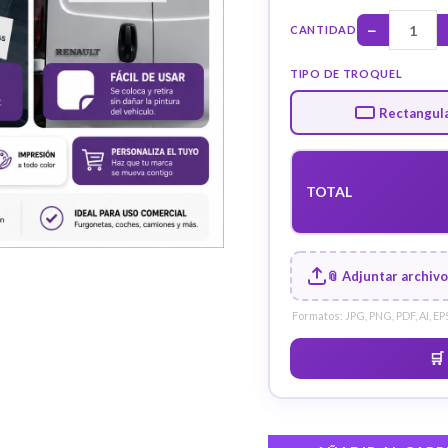
−
CANTIDAD
TIPO DE TROQUEL
Rectangul
TOTAL
📎 Adjuntar archivo
Formatos: JPG, PNG, PDF, AI, EPS
🛒