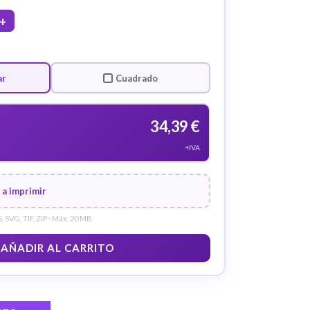
+
ar
Cuadrado
34,39 €
+IVA
 a imprimir
, SVG, TIF, ZIP · Máx. 20 MB
 AÑADIR AL CARRITO