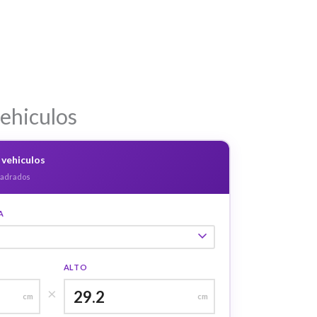
ehiculos
 vehiculos
uadrados
A
ALTO
×
cm
cm