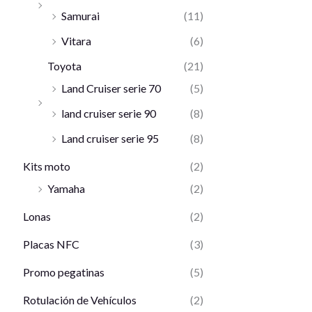
Samurai
(11)
Vitara
(6)
Toyota
(21)
Land Cruiser serie 70
(5)
land cruiser serie 90
(8)
Land cruiser serie 95
(8)
Kits moto
(2)
Yamaha
(2)
Lonas
(2)
Placas NFC
(3)
Promo pegatinas
(5)
Rotulación de Vehículos
(2)