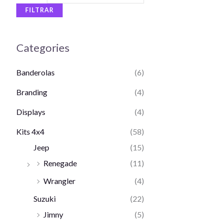
FILTRAR
Categories
Banderolas
(6)
Branding
(4)
Displays
(4)
Kits 4x4
(58)
Jeep
(15)
Renegade
(11)
Wrangler
(4)
Suzuki
(22)
Jimny
(5)