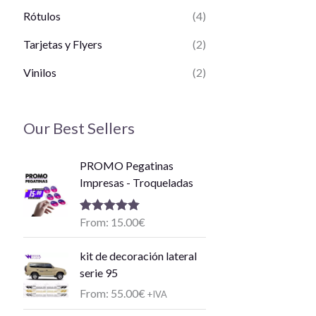
Rótulos
(4)
Tarjetas y Flyers
(2)
Vinilos
(2)
Our Best Sellers
PROMO Pegatinas
Impresas - Troqueladas
From:
15.00
€
Valorado con
5.00
de 5
kit de decoración lateral
serie 95
From:
55.00
€
+IVA