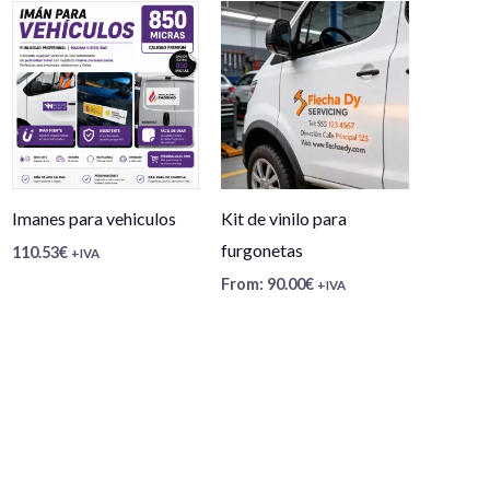
Imanes para vehiculos
Kit de vinilo para
furgonetas
110.53
€
+IVA
From:
90.00
€
+IVA