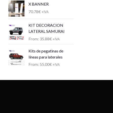
X BANNER
70.78
€
+IVA
KIT DECORACION
LATERAL SAMURAI
From:
35.88
€
+IVA
Kits de pegatinas de
líneas para laterales
From:
55.00
€
+IVA