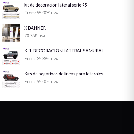
kit de decoración lateral serie 95
From:
55.00
€
+IVA
X BANNER
70.78
€
+IVA
KIT DECORACION LATERAL SAMURAI
From:
35.88
€
+IVA
Kits de pegatinas de líneas para laterales
From:
55.00
€
+IVA