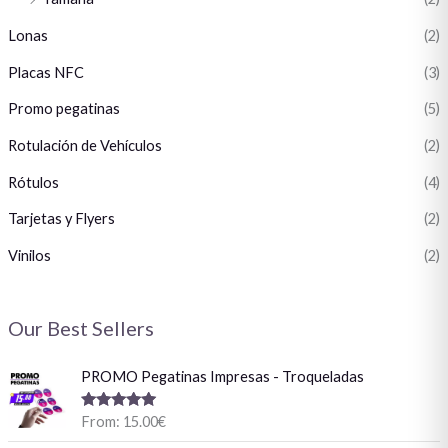
Lonas
(2)
Placas NFC
(3)
Promo pegatinas
(5)
Rotulación de Vehículos
(2)
Rótulos
(4)
Tarjetas y Flyers
(2)
Vinilos
(2)
Our Best Sellers
PROMO Pegatinas Impresas - Troqueladas
Valorado
From:
15.00
€
con
5.00
de
5