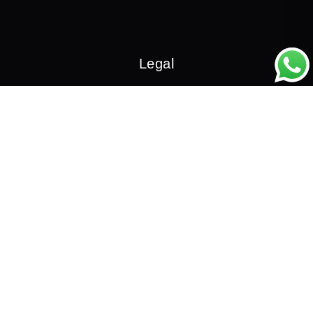
Legal
AVISO LEGAL
DERECHOS DE PROPIEDAD INTELECTUAL
PRECIO Y GARANTÍAS
PAGO Y TRANSPORTE
POLÍTICA DE DEVOLUCIONES
POLÍTICA DE COOKIES
CONTACTANOS