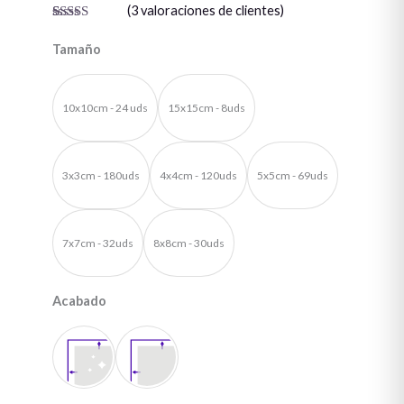
(
3
valoraciones de clientes)
Valorado
3
con
5.00
de
Tamaño
5 en base a
valoraciones
de clientes
10x10cm - 24 uds
15x15cm - 8uds
3x3cm - 180uds
4x4cm - 120uds
5x5cm - 69uds
7x7cm - 32uds
8x8cm - 30uds
Acabado