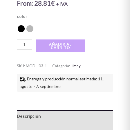
cantidad
From:
28.81
€
+IVA
color
AÑADIR AL
CARRITO
SKU:
MOD-J03-1
Categoría:
Jimny
Entrega y producción normal estimada: 11.
agosto - 7. septiembre
Descripción
Información adicional