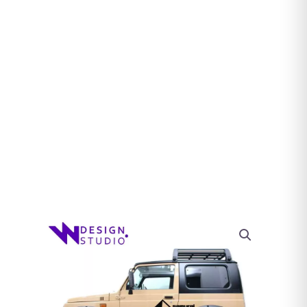
KIT
DECORACION
LATERAL
SAMURAI
cantidad