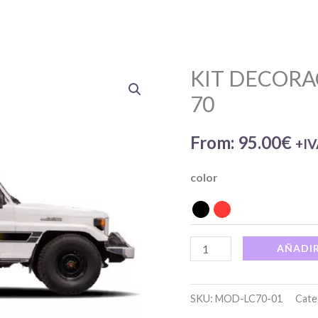
KIT DECORA
KIT
DECORACIÓN
70
LATERAL
SERIE
From:
95.00
€
+I
70
color
cantidad
AÑADIR
SKU:
MOD-LC70-01
Cate