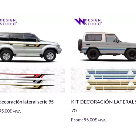
decoración lateral serie 95
KIT DECORACIÓN LATERAL 
70
95.00
€
+IVA
From:
95.00
€
+IVA