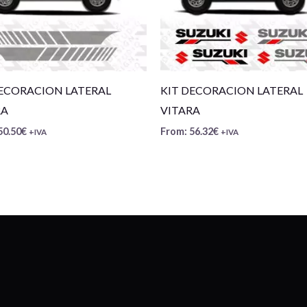
DECORACION LATERAL
KIT DECORACION LATERAL
RA
VITARA
50.50
€
From:
56.32
€
+IVA
+IVA