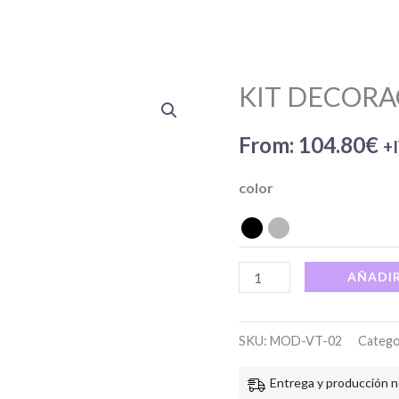
KIT DECORA
KIT
DECORACION
From:
104.80
€
LATERAL
+
VITARA
color
cantidad
AÑADIR
SKU:
MOD-VT-02
Catego
Entrega y producción n