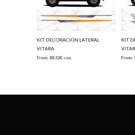
KIT DECORACION LATERAL
KIT 
VITARA
VITA
From:
88.32
€
From:
+IVA