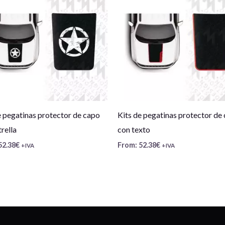
e pegatinas protector de capo
Kits de pegatinas protector de
trella
con texto
52.38
€
From:
52.38
€
+IVA
+IVA