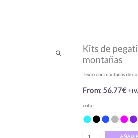
Kits de pegat
Kits
de
montañas
pegatinas
de
Texto con montañas de co
Renegade
From:
56.77
€
+I
con
montañas
color
cantidad
AÑADIR