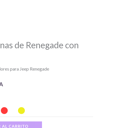
inas de Renegade con
lores para Jeep Renegade
VA
 AL CARRITO