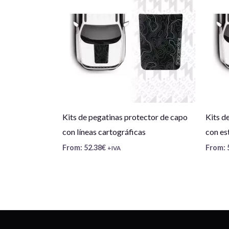
Kits de pegatinas protector de capo
Kits d
con líneas cartográficas
con es
From:
52.38
€
From:
+IVA