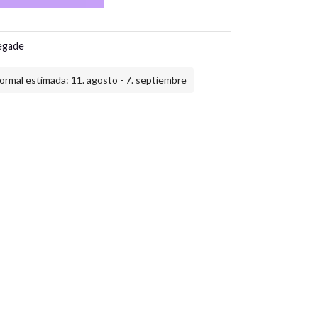
egade
ormal estimada: 11. agosto - 7. septiembre