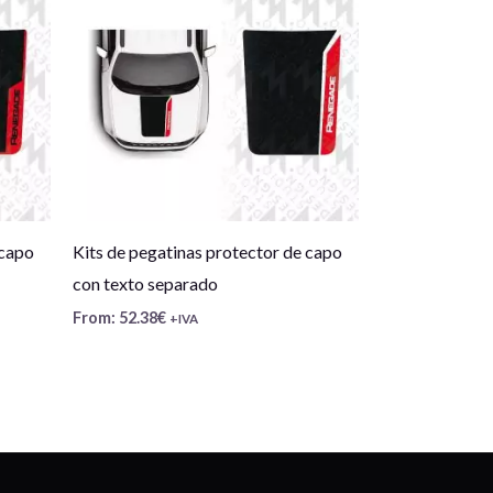
 capo
Kits de pegatinas protector de capo
con texto separado
From:
52.38
€
+IVA