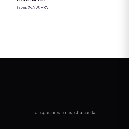
From:
96.98
€
+IVA
Te esperamos en nuestra tienda.