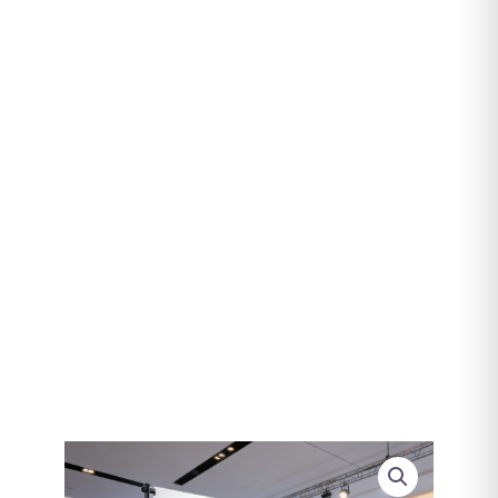
Photocall
plegable