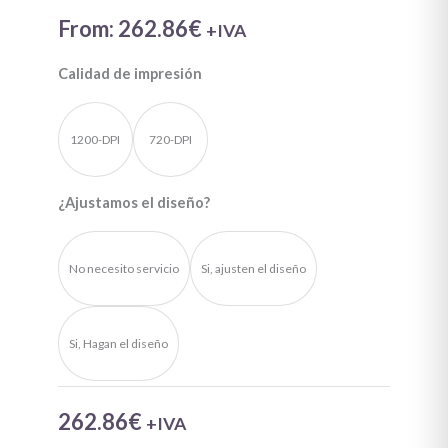
From:
262.86
€
+IVA
Calidad de impresión
1200-DPI
720-DPI
¿Ajustamos el diseño?
No necesito servicio
Si, ajusten el diseño
Si, Hagan el diseño
262.86
€
+IVA