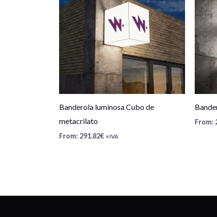
Banderola luminosa Cubo de
Bander
metacrilato
From:
From:
291.82
€
+IVA