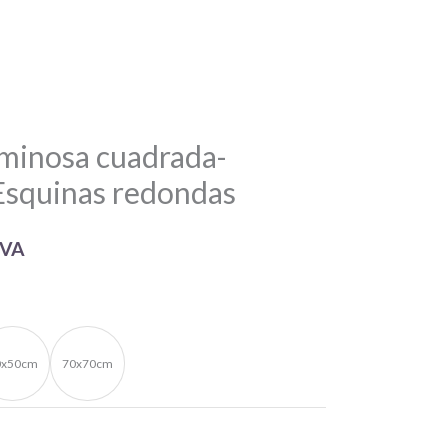
minosa cuadrada-
 Esquinas redondas
IVA
0x50cm
70x70cm