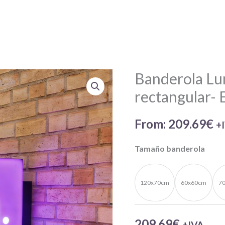
Banderola Lu
Banderola
Luminosa
rectangular-
cuadrada-
rectangular-
From:
209.69
€
+
Esquinas
Tamaño banderola
redondas
cantidad
120x70cm
60x60cm
7
209.69
€
+IVA