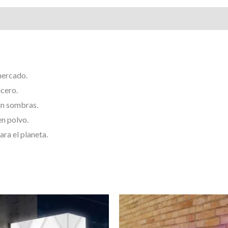
aciones (0)
 mercado.
acero.
in sombras.
en polvo.
ra el planeta.