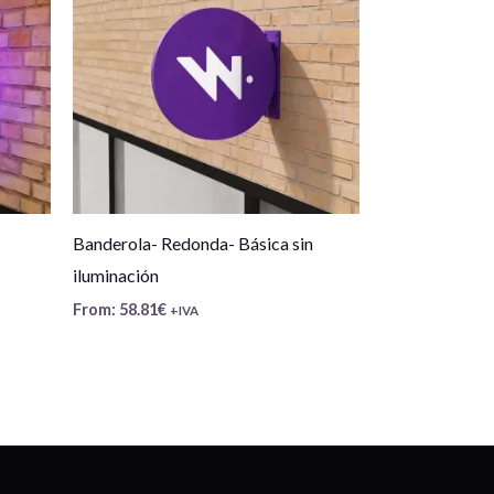
Banderola- Redonda- Básica sin
iluminación
From:
58.81
€
+IVA