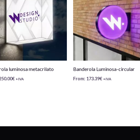
ola luminosa metacrilato
Banderola Luminosa-circular
250.00
€
From:
173.39
€
+IVA
+IVA