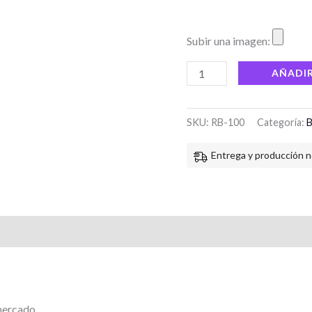
Subir una imagen:
AÑADIR
SKU:
RB-100
Categoría:
B
Entrega y producción n
aciones (0)
 mercado.