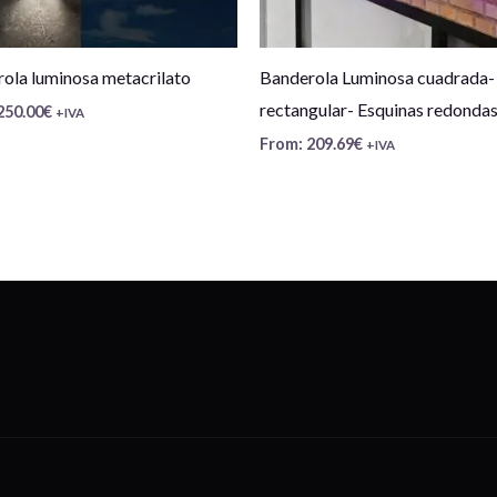
ola luminosa metacrilato
Banderola Luminosa cuadrada-
rectangular- Esquinas redonda
250.00
€
+IVA
From:
209.69
€
+IVA