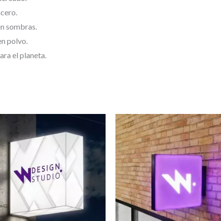
acero.
in sombras.
en polvo.
ra el planeta.