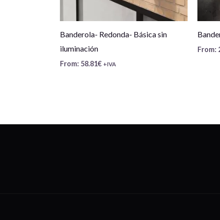
Banderola- Redonda- Básica sin
Bander
iluminación
From:
From:
58.81
€
+IVA