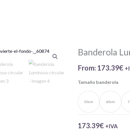
Banderola Lu
Banderola
Luminosa-
From:
173.39
€
circular
+
cantidad
Tamaño banderola
50cm
60cm
7
173.39
€
+IVA