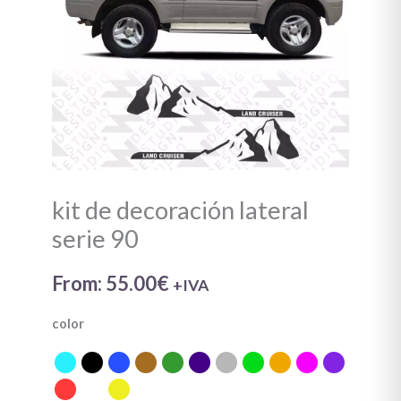
90
cantidad
kit de decoración lateral
serie 90
From:
55.00
€
+IVA
color