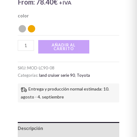
90
From:
78.40
€
+IVA
cantidad
color
AÑADIR AL
CARRITO
SKU:
MOD-LC90-08
Categorías:
land cruiser serie 90
,
Toyota
Entrega y producción normal estimada: 10.
agosto - 4. septiembre
Descripción