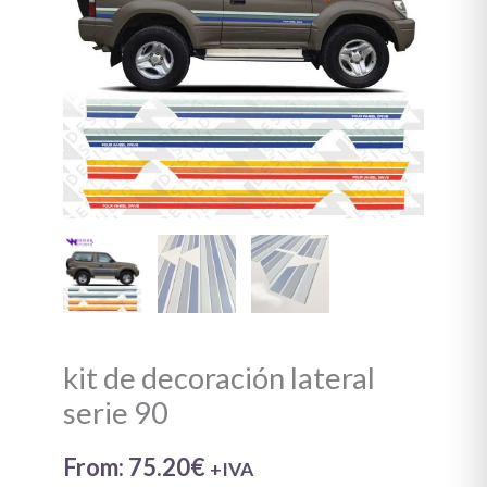
90
cantidad
kit de decoración lateral
serie 90
From:
75.20
€
+IVA