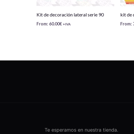
Kit de decoración lateral serie 90
kit de 
From:
60.00
€
From:
+IVA
Te esperamos en nuestra tienda.