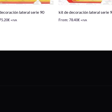
decoración lateral serie 90
kit de decoración lateral serie 
75.20
€
From:
78.40
€
+IVA
+IVA