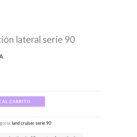
ión lateral serie 90
VA
 AL CARRITO
goría:
land cruiser serie 90