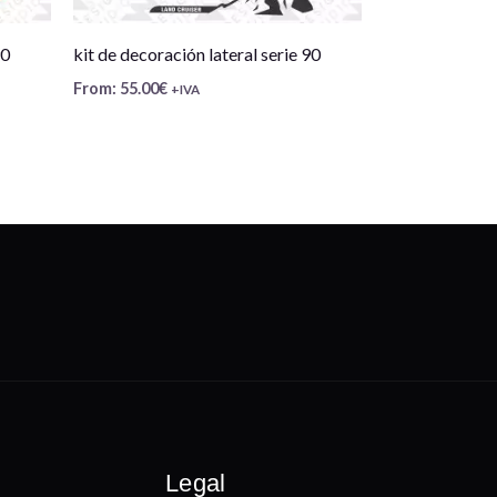
90
kit de decoración lateral serie 90
From:
55.00
€
+IVA
Legal