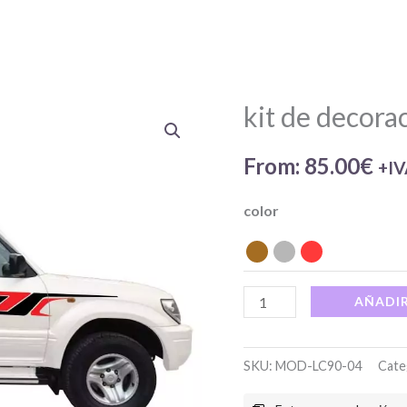
kit de decorac
kit
de
From:
85.00
€
decoración
+I
lateral
color
serie
90
cantidad
AÑADIR
SKU:
MOD-LC90-04
Cate